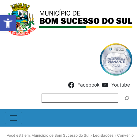
Barra de Ferramentas Abert
Skip to content
Facebook
Youtube
Pesquisar
Você está em:
Município de Bom Sucesso do Sul
»
Legislações
»
Convênio