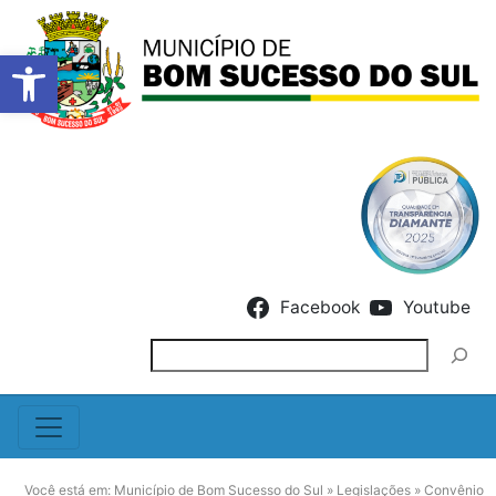
Barra de Ferramentas Abert
Skip to content
Facebook
Youtube
Pesquisar
Você está em:
Município de Bom Sucesso do Sul
»
Legislações
»
Convênio