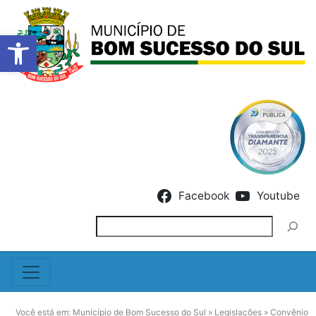
Barra de Ferramentas Abert
Skip to content
Facebook
Youtube
Pesquisar
Você está em:
Município de Bom Sucesso do Sul
»
Legislações
»
Convênio