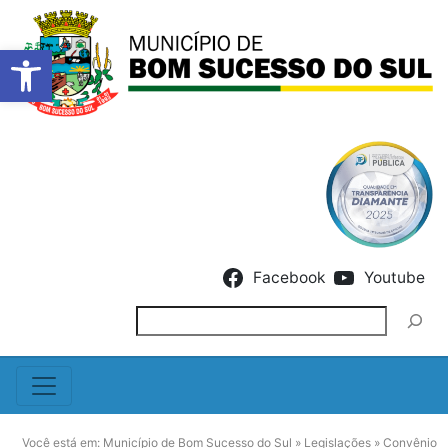
Barra de Ferramentas Abert
Skip to content
Facebook
Youtube
Pesquisar
Você está em:
Município de Bom Sucesso do Sul
»
Legislações
»
Convênio