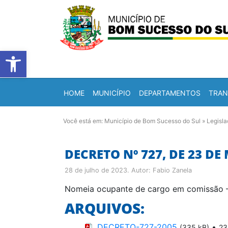
Barra de Ferramentas Abert
HOME
MUNICÍPIO
DEPARTAMENTOS
TRAN
Você está em:
Município de Bom Sucesso do Sul
»
Legisl
DECRETO Nº 727, DE 23 DE
28 de julho de 2023
. Autor:
Fabio Zanela
Nomeia ocupante de cargo em comissão –
ARQUIVOS:
DECRETO-727-2005
•
(335 kB)
23