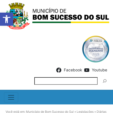
Barra de Ferramentas Abert
Skip to content
Facebook
Youtube
Pesquisar
Você está em:
Município de Bom Sucesso do Sul
»
Legislações
»
Diárias