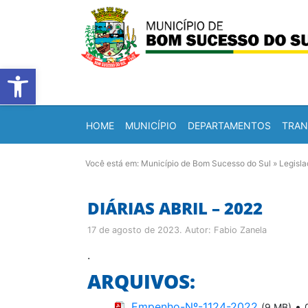
Barra de Ferramentas Abert
HOME
MUNICÍPIO
DEPARTAMENTOS
TRAN
Você está em:
Município de Bom Sucesso do Sul
»
Legisl
DIÁRIAS ABRIL – 2022
17 de agosto de 2023
. Autor:
Fabio Zanela
.
ARQUIVOS:
Empenho-Nº-1124-2022
•
(9 MB)