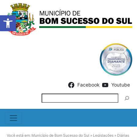
Barra de Ferramentas Abert
Skip to content
Facebook
Youtube
Pesquisar
Você está em:
Município de Bom Sucesso do Sul
»
Legislações
»
Diárias