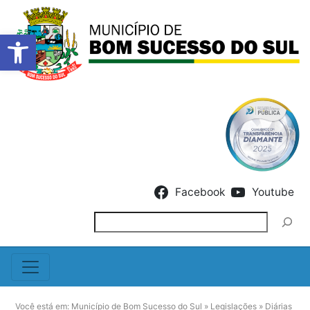
Barra de Ferramentas Abert
Skip to content
Facebook
Youtube
Pesquisar
Você está em:
Município de Bom Sucesso do Sul
»
Legislações
»
Diárias