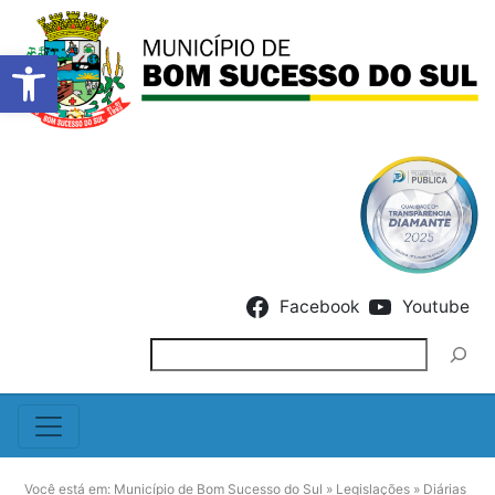
Barra de Ferramentas Abert
Skip to content
Facebook
Youtube
Pesquisar
Você está em:
Município de Bom Sucesso do Sul
»
Legislações
»
Diárias