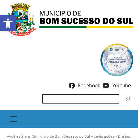
Barra de Ferramentas Abert
Skip to content
Facebook
Youtube
Pesquisar
Você está em:
Município de Bom Sucesso do Sul
»
Legislações
»
Diárias