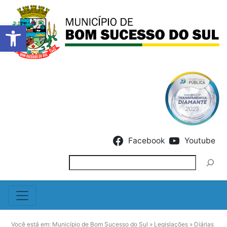
Barra de Ferramentas Abert
Skip to content
Facebook
Youtube
Pesquisar
Você está em:
Município de Bom Sucesso do Sul
»
Legislações
»
Diárias