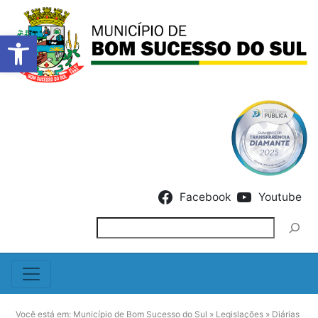
Barra de Ferramentas Abert
Skip to content
Facebook
Youtube
Pesquisar
Você está em:
Município de Bom Sucesso do Sul
»
Legislações
»
Diárias