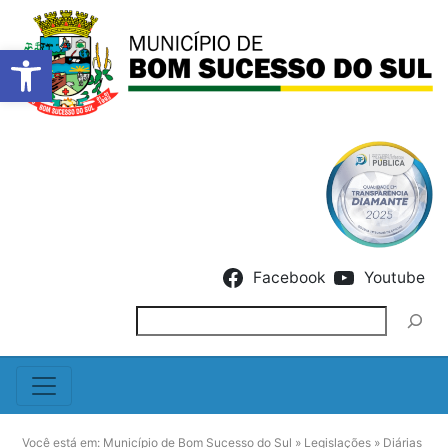
Barra de Ferramentas Abert
Skip to content
Facebook
Youtube
Pesquisar
Você está em:
Município de Bom Sucesso do Sul
»
Legislações
»
Diárias