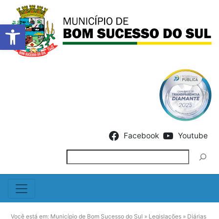
Barra de Ferramentas Abert
Skip to content
Facebook
Youtube
Pesquisar
Você está em:
Município de Bom Sucesso do Sul
»
Legislações
»
Diárias