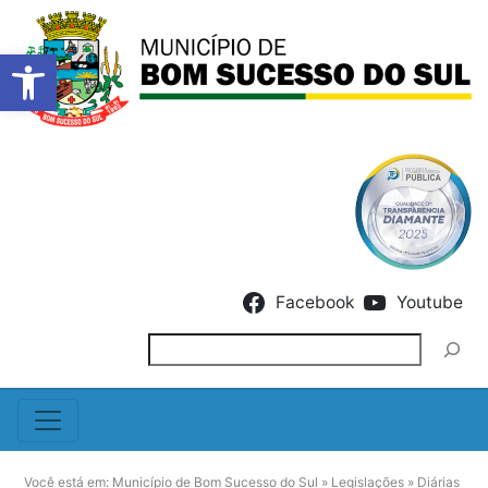
Barra de Ferramentas Abert
Skip to content
Facebook
Youtube
Pesquisar
Você está em:
Município de Bom Sucesso do Sul
»
Legislações
»
Diárias