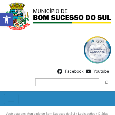
Barra de Ferramentas Abert
Skip to content
Facebook
Youtube
Pesquisar
Você está em:
Município de Bom Sucesso do Sul
»
Legislações
»
Diárias