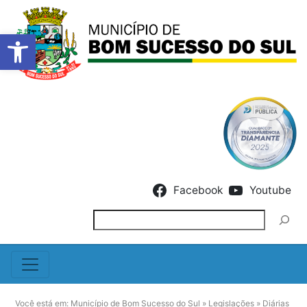
Barra de Ferramentas Abert
Skip to content
Facebook
Youtube
Pesquisar
Você está em:
Município de Bom Sucesso do Sul
»
Legislações
»
Diárias