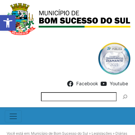
Barra de Ferramentas Abert
Skip to content
Facebook
Youtube
Pesquisar
Você está em:
Município de Bom Sucesso do Sul
»
Legislações
»
Diárias