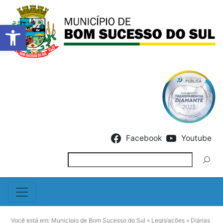
Barra de Ferramentas Abert
Skip to content
Facebook
Youtube
Pesquisar
Você está em:
Município de Bom Sucesso do Sul
»
Legislações
»
Diárias