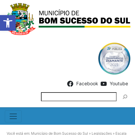
Barra de Ferramentas Abert
Skip to content
Facebook
Youtube
Pesquisar
Você está em:
Município de Bom Sucesso do Sul
»
Legislações
»
Escala