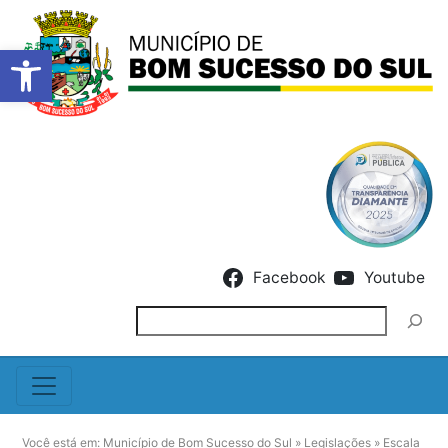
Barra de Ferramentas Abert
Skip to content
Facebook
Youtube
Pesquisar
Você está em:
Município de Bom Sucesso do Sul
»
Legislações
»
Escala