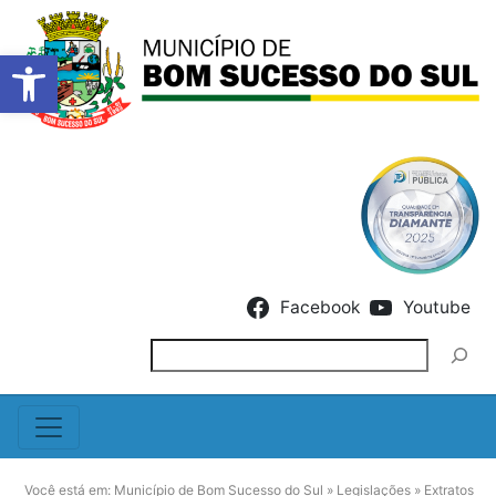
Barra de Ferramentas Abert
Skip to content
Facebook
Youtube
Pesquisar
Você está em:
Município de Bom Sucesso do Sul
»
Legislações
»
Extratos