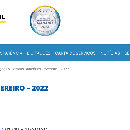
Skip to content
a
SPARÊNCIA
LICITAÇÕES
CARTA DE SERVIÇOS
NOTÍCIAS
SE
ações
»
Extratos Bancários Fevereiro – 2022
REIRO – 2022
22
•
(17 MB)
03/03/2022