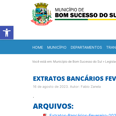
Barra de Ferramentas Abert
HOME
MUNICÍPIO
DEPARTAMENTOS
TRAN
Você está em:
Município de Bom Sucesso do Sul
»
Legisl
EXTRATOS BANCÁRIOS FEVE
16 de agosto de 2023
. Autor:
Fabio Zanela
.
ARQUIVOS:
Extratos-Bancários-Fevereiro-20