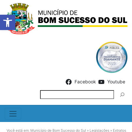
Barra de Ferramentas Abert
Skip to content
Facebook
Youtube
Pesquisar
Você está em:
Município de Bom Sucesso do Sul
»
Legislações
»
Extratos