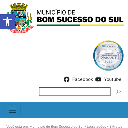
Barra de Ferramentas Abert
Skip to content
Facebook
Youtube
Pesquisar
Você está em:
Município de Bom Sucesso do Sul
»
Legislações
»
Extratos