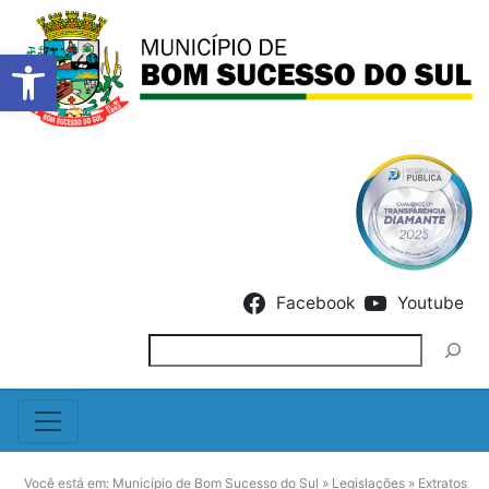
Barra de Ferramentas Abert
Skip to content
Facebook
Youtube
Pesquisar
Você está em:
Município de Bom Sucesso do Sul
»
Legislações
»
Extratos