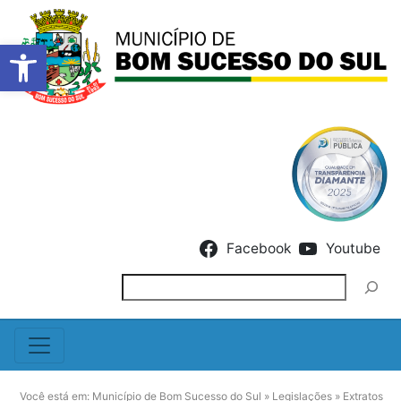
Barra de Ferramentas Abert
Skip to content
Facebook
Youtube
Pesquisar
Você está em:
Município de Bom Sucesso do Sul
»
Legislações
»
Extratos