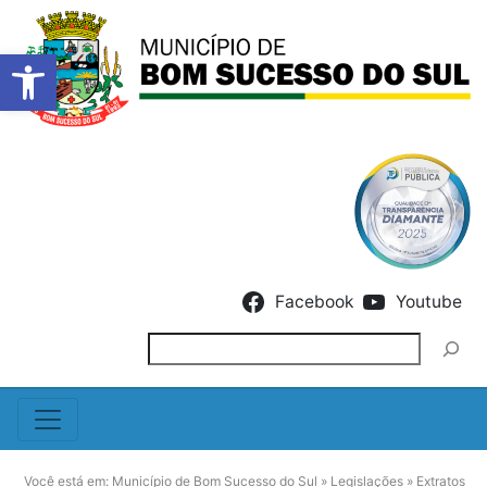
Barra de Ferramentas Abert
Skip to content
Facebook
Youtube
Pesquisar
Você está em:
Município de Bom Sucesso do Sul
»
Legislações
»
Extratos