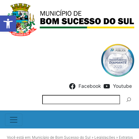
Barra de Ferramentas Abert
Skip to content
Facebook
Youtube
Pesquisar
Você está em:
Município de Bom Sucesso do Sul
»
Legislações
»
Extratos