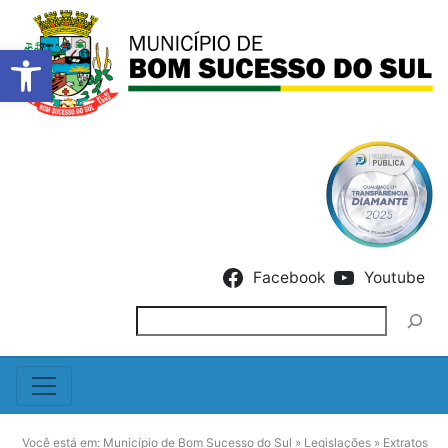
Barra de Ferramentas Abert
Skip to content
Facebook
Youtube
Pesquisar
Você está em:
Município de Bom Sucesso do Sul
»
Legislações
»
Extratos