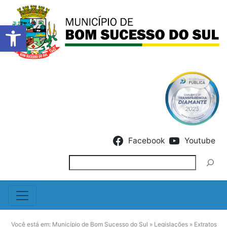
Barra de Ferramentas Abert
Skip to content
Facebook
Youtube
Pesquisar
Você está em:
Município de Bom Sucesso do Sul
»
Legislações
»
Extratos