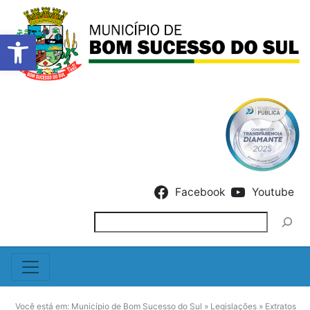
Barra de Ferramentas Abert
Skip to content
Facebook
Youtube
Pesquisar
Você está em:
Município de Bom Sucesso do Sul
»
Legislações
»
Extratos