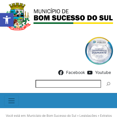
Barra de Ferramentas Abert
Skip to content
Facebook
Youtube
Pesquisar
Você está em:
Município de Bom Sucesso do Sul
»
Legislações
»
Extratos