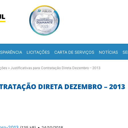
Skip to content
a
SPARÊNCIA
LICITAÇÕES
CARTA DE SERVIÇOS
NOTÍCIAS
SE
ações
»
Justificativas para Contratação Direta Dezembro – 2013
NTRATAÇÃO DIRETA DEZEMBRO – 2013
bro-2013
•
(135 kB)
24/10/2018