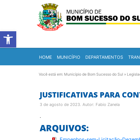
Barra de Ferramentas Abert
HOME
MUNICÍPIO
DEPARTAMENTOS
TRAN
Você está em:
Município de Bom Sucesso do Sul
»
Legisl
JUSTIFICATIVAS PARA CO
3 de agosto de 2023
. Autor:
Fabio Zanela
.
ARQUIVOS:
Empenhos-sem-Licitação-Dezem