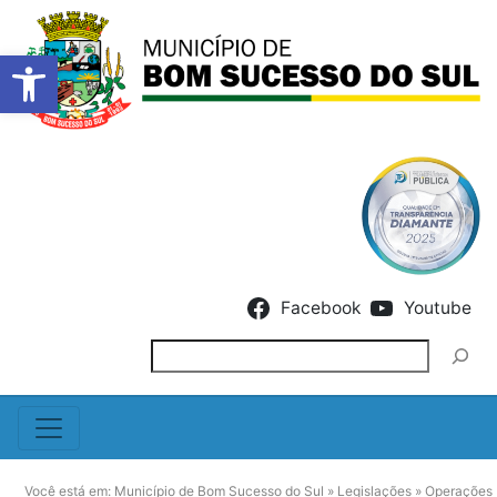
Barra de Ferramentas Abert
Skip to content
Facebook
Youtube
Pesquisar
Você está em:
Município de Bom Sucesso do Sul
»
Legislações
»
Operações