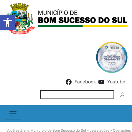
Barra de Ferramentas Abert
Skip to content
Facebook
Youtube
Pesquisar
Você está em:
Município de Bom Sucesso do Sul
»
Legislações
»
Operações