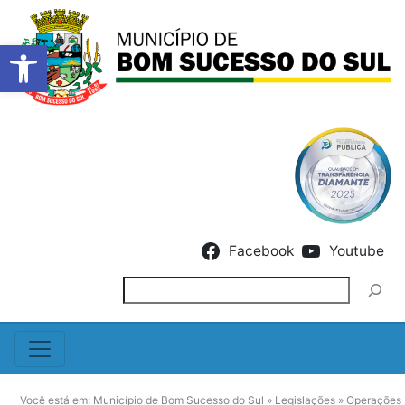
Barra de Ferramentas Abert
Skip to content
Facebook
Youtube
Pesquisar
Você está em:
Município de Bom Sucesso do Sul
»
Legislações
»
Operações