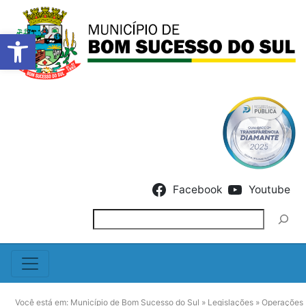
Barra de Ferramentas Abert
Skip to content
Facebook
Youtube
Pesquisar
Você está em:
Município de Bom Sucesso do Sul
»
Legislações
»
Operações