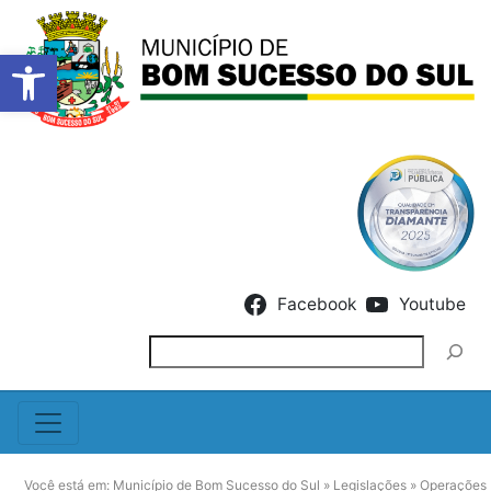
Barra de Ferramentas Abert
Skip to content
Facebook
Youtube
Pesquisar
Você está em:
Município de Bom Sucesso do Sul
»
Legislações
»
Operações