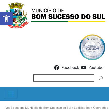
Barra de Ferramentas Abert
Skip to content
Facebook
Youtube
Pesquisar
Você está em:
Município de Bom Sucesso do Sul
»
Legislações
»
Operações