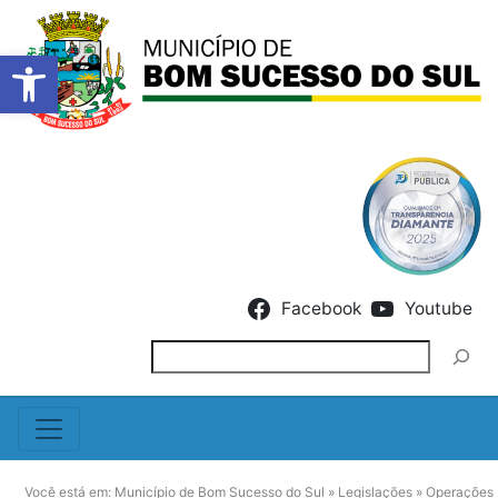
Barra de Ferramentas Abert
Skip to content
Facebook
Youtube
Pesquisar
Você está em:
Município de Bom Sucesso do Sul
»
Legislações
»
Operações