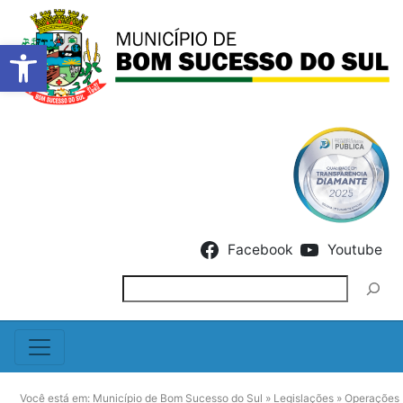
Barra de Ferramentas Abert
Skip to content
Facebook
Youtube
Pesquisar
Você está em:
Município de Bom Sucesso do Sul
»
Legislações
»
Operações