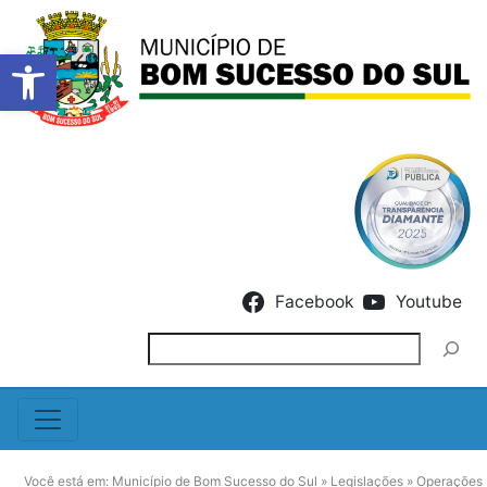
Barra de Ferramentas Abert
Skip to content
Facebook
Youtube
Pesquisar
Você está em:
Município de Bom Sucesso do Sul
»
Legislações
»
Operações