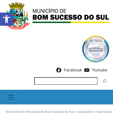
Barra de Ferramentas Abert
Skip to content
Facebook
Youtube
Pesquisar
Você está em:
Município de Bom Sucesso do Sul
»
Legislações
»
Operações