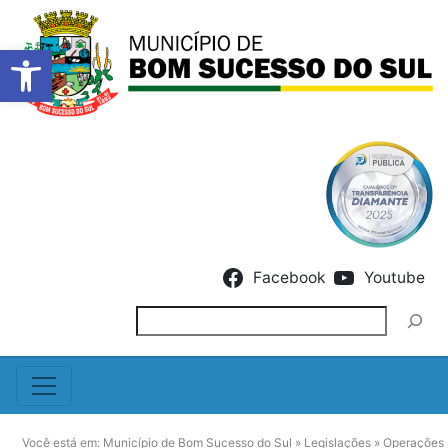
Barra de Ferramentas Abert
Skip to content
Facebook
Youtube
Pesquisar
Você está em:
Município de Bom Sucesso do Sul
»
Legislações
»
Operações