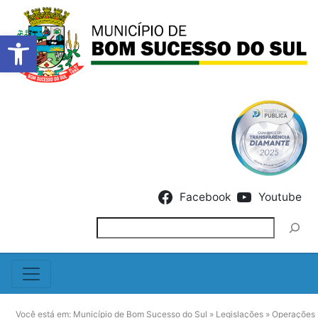
Barra de Ferramentas Abert
Skip to content
Facebook
Youtube
Pesquisar
Você está em:
Município de Bom Sucesso do Sul
»
Legislações
»
Operações