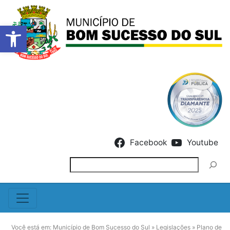
Barra de Ferramentas Abert
Skip to content
Facebook
Youtube
Pesquisar
Você está em:
Município de Bom Sucesso do Sul
»
Legislações
»
Plano de