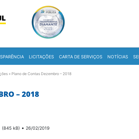
Skip to content
a
SPARÊNCIA
LICITAÇÕES
CARTA DE SERVIÇOS
NOTÍCIAS
SE
ações
»
Plano de Contas Dezembro – 2018
RO – 2018
8
•
(845 kB)
26/02/2019