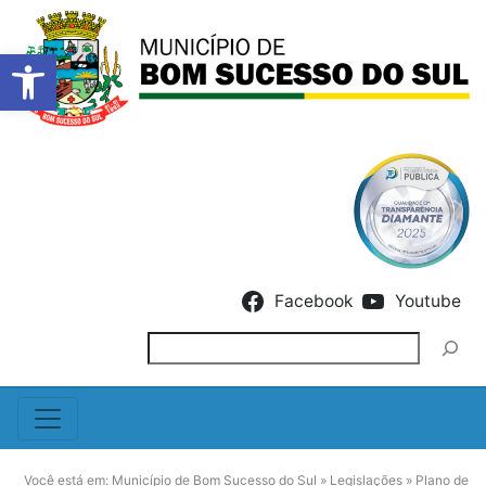
Barra de Ferramentas Abert
Skip to content
Facebook
Youtube
Pesquisar
Você está em:
Município de Bom Sucesso do Sul
»
Legislações
»
Plano de